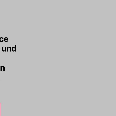
ice
e und
en
.